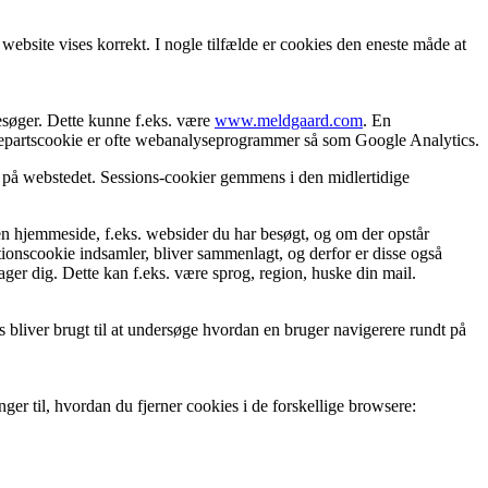
 website vises korrekt. I nogle tilfælde er cookies den eneste måde at
esøger. Dette kunne f.eks. være
www.meldgaard.com
. En
edjepartscookie er ofte webanalyseprogrammer så som Google Analytics.
t på webstedet. Sessions-cookier gemmens i den midlertidige
n hjemmeside, f.eks. websider du har besøgt, og om der opstår
tionscookie indsamler, bliver sammenlagt, og derfor er disse også
er dig. Dette kan f.eks. være sprog, region, huske din mail.
bliver brugt til at undersøge hvordan en bruger navigerere rundt på
ger til, hvordan du fjerner cookies i de forskellige browsere: