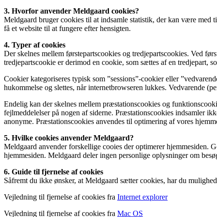
3. Hvorfor anvender Meldgaard cookies?
Meldgaard bruger cookies til at indsamle statistik, der kan være med ti
få et website til at fungere efter hensigten.
4. Typer af cookies
Der skelnes mellem førstepartscookies og tredjepartscookies. Ved før
tredjepartscookie er derimod en cookie, som sættes af en tredjepart,
Cookier kategoriseres typisk som ”sessions”-cookier eller ”vedvarend
hukommelse og slettes, når internetbrowseren lukkes. Vedvarende (pe
Endelig kan der skelnes mellem præstationscookies og funktionscooki
fejlmeddelelser på nogen af siderne. Præstationscookies indsamler ikke
anonyme. Præstationscookies anvendes til optimering af vores hjemmes
5. Hvilke cookies anvender Meldgaard?
Meldgaard anvender forskellige cooies der optimerer hjemmesiden. Goo
hjemmesiden. Meldgaard deler ingen personlige oplysninger om besøget
6. Guide til fjernelse af cookies
Såfremt du ikke ønsker, at Meldgaard sætter cookies, har du mulighed f
Vejledning til fjernelse af cookies fra
Internet explorer
Vejledning til fjernelse af cookies fra
Mac OS