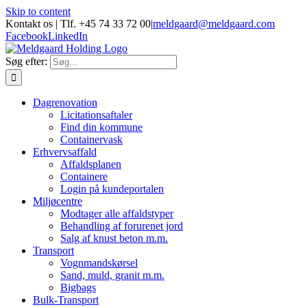
Skip to content
Kontakt os | Tlf. +45 74 33 72 00
|
meldgaard@meldgaard.com
Facebook
LinkedIn
Søg efter:
Dagrenovation
Licitationsaftaler
Find din kommune
Containervask
Erhvervsaffald
Affaldsplanen
Containere
Login på kundeportalen
Miljøcentre
Modtager alle affaldstyper
Behandling af forurenet jord
Salg af knust beton m.m.
Transport
Vognmandskørsel
Sand, muld, granit m.m.
Bigbags
Bulk-Transport