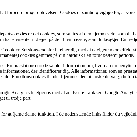
l at forbedre brugeroplevelsen. Cookies er samtidig vigtige for, at vores
stepartscookies er det cookies, som sættes af den hjemmeside, som du b
 som har elementer indlejret på den hjemmeside, som du besøger. En tr
e” cookier. Sessions-cookier hjælper dig med at navigere mere effektiv
rmanente) cookies gemmes på din harddisk i en forudbestemt periode.
es. En præstationscookie samler information om, hvordan du benytter e
 informationer, der identificerer dig. Alle informationer, som en præsta
ide. Funktionscookies tillader hjemmesiden at huske de valg, du foretag
gle Analytics hjælper os med at analysere trafikken. Google Analytics 
 til tredje part.
or at fjerne denne funktion. I de nedenstående links finder du vejlednin