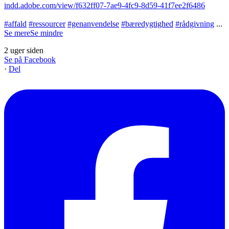
indd.adobe.com/view/f632ff07-7ae9-4fc9-8d59-41f7ee2f6486
#affald
#ressourcer
#genanvendelse
#bæredygtighed
#rådgivning
...
Se mere
Se mindre
2 uger siden
Se på Facebook
·
Del