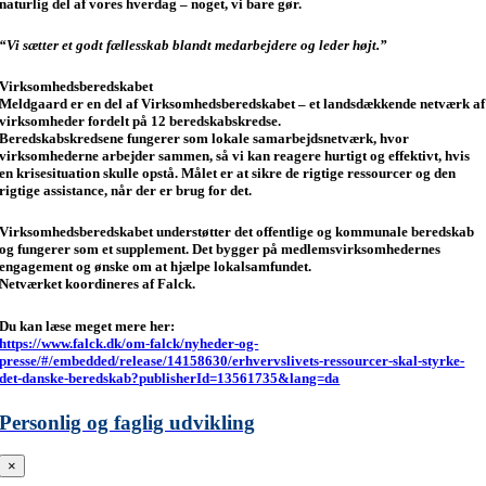
naturlig del af vores hverdag – noget, vi bare gør.
“Vi sætter et godt fællesskab blandt medarbejdere og leder højt.”
Virksomhedsberedskabet
Meldgaard er en del af Virksomhedsberedskabet – et landsdækkende netværk af
virksomheder fordelt på 12 beredskabskredse.
Beredskabskredsene fungerer som lokale samarbejdsnetværk, hvor
virksomhederne arbejder sammen, så vi kan reagere hurtigt og effektivt, hvis
en krisesituation skulle opstå. Målet er at sikre de rigtige ressourcer og den
rigtige assistance, når der er brug for det.
Virksomhedsberedskabet understøtter det offentlige og kommunale beredskab
og fungerer som et supplement. Det bygger på medlemsvirksomhedernes
engagement og ønske om at hjælpe lokalsamfundet.
Netværket koordineres af Falck.
Du kan læse meget mere her:
https://www.falck.dk/om-falck/nyheder-og-
presse/#/embedded/release/14158630/erhvervslivets-ressourcer-skal-styrke-
det-danske-beredskab?publisherId=13561735&lang=da
Personlig og faglig udvikling
×