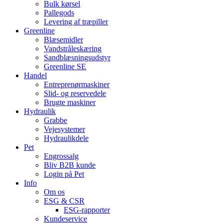
Bulk kørsel
Pallegods
Levering af træpiller
Greenline
Blæsemidler
Vandstråleskæring
Sandblæsningsudstyr
Greenline SE
Handel
Entreprenørmaskiner
Slid- og reservedele
Brugte maskiner
Hydraulik
Grabbe
Vejesystemer
Hydraulikdele
Pet
Engrossalg
Bliv B2B kunde
Login på Pet
Info
Om os
ESG & CSR
ESG-rapporter
Kundeservice