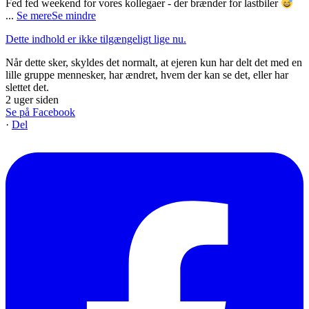
Fed fed weekend for vores kollegaer - der brænder for lastbiler
...
Se mere
Se mindre
Dette indhold er ikke tilgængeligt lige nu.
Når dette sker, skyldes det normalt, at ejeren kun har delt det med en
lille gruppe mennesker, har ændret, hvem der kan se det, eller har
slettet det.
2 uger siden
Se på Facebook
·
Del