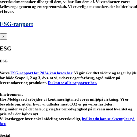
overskudsmennesker tilbage til dem, vi har lånt dem af. Vi værdsætter vores
fælles engagement og entreprenørskab. Vi er ærlige mennesker, der holder hva
vi lover.
ESG-rapport
×
ESG
ESG
Vores
ESG-rapport for 2024 kan læses her
. Vi går skridtet videre og tager højde
for både Scope 1, 2 og 3, dvs. at vi, udover eget forbrug, også måler på
leverandører og produkter.
Du kan se alle rapporter her.
Environment
Hos Meldgaard arbejder vi kontinuerligt med vores miljøpåvirkning. Vi er
bevidste om, at der hvor vi udleder mest CO2 er på vores lastbiler.
Dog måler vi på det hele, og vægter bæredygtighed på niveau med kvalitet og
pris, når der købes nyt.
Vi kortlægger hver enkel afdeling overskueligt,
hvilket du kan se eksempler på
her
.
Social