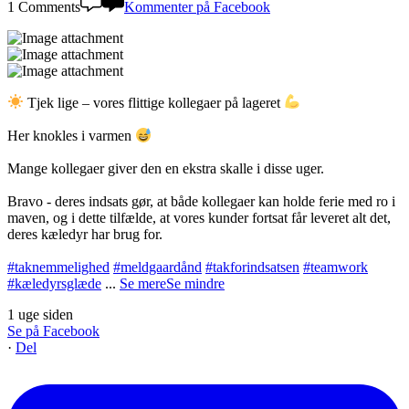
1 Comments
Kommenter på Facebook
Tjek lige – vores flittige kollegaer på lageret
Her knokles i varmen
Mange kollegaer giver den en ekstra skalle i disse uger.
Bravo - deres indsats gør, at både kollegaer kan holde ferie med ro i
maven, og i dette tilfælde, at vores kunder fortsat får leveret alt det,
deres kæledyr har brug for.
#taknemmelighed
#meldgaardånd
#takforindsatsen
#teamwork
#kæledyrsglæde
...
Se mere
Se mindre
1 uge siden
Se på Facebook
·
Del