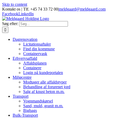
Skip to content
Kontakt os | Tlf. +45 74 33 72 00
|
meldgaard@meldgaard.com
Facebook
LinkedIn
Søg efter:
Dagrenovation
Licitationsaftaler
Find din kommune
Containervask
Erhvervsaffald
Affaldsplanen
Containere
Login på kundeportalen
Miljøcentre
Modtager alle affaldstyper
Behandling af forurenet jord
Salg af knust beton m.m.
Transport
Vognmandskørsel
Sand, muld, granit m.m.
Bigbags
Bulk-Transport