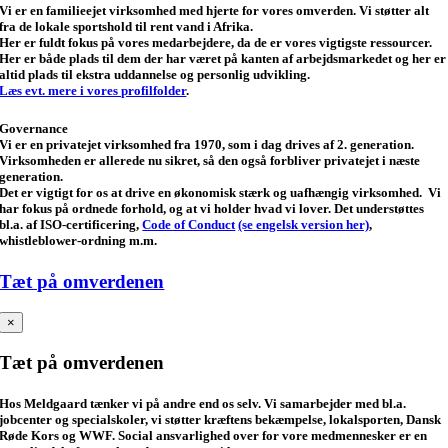
Vi er en familieejet virksomhed med hjerte for vores omverden. Vi støtter alt
fra de lokale sportshold til rent vand i Afrika.
Her er fuldt fokus på vores medarbejdere, da de er vores vigtigste ressourcer.
Her er både plads til dem der har været på kanten af arbejdsmarkedet og her er
altid plads til ekstra uddannelse og personlig udvikling.
Læs evt. mere i vores profilfolder
.
Governance
Vi er en privatejet virksomhed fra 1970, som i dag drives af 2. generation.
Virksomheden er allerede nu sikret, så den også forbliver privatejet i næste
generation.
Det er vigtigt for os at drive en økonomisk stærk og uafhængig virksomhed. Vi
har fokus på ordnede forhold, og at vi holder hvad vi lover. Det understøttes
bl.a. af ISO-certificering,
Code of Conduct
(se engelsk version her)
,
whistleblower-ordning m.m.
Tæt på omverdenen
×
Tæt på omverdenen
Hos Meldgaard tænker vi på andre end os selv. Vi samarbejder med bl.a.
jobcenter og specialskoler, vi støtter kræftens bekæmpelse, lokalsporten, Dansk
Røde Kors og WWF. Social ansvarlighed over for vore medmennesker er en